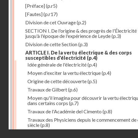
[Préface]
(p.r5)
[Fautes]
(p.r17)
Division de cet Ouvrage
(p.2)
SECTION I. De l'origine & des progrès de l'Électricité
jusqu'à l'époque de l'expérience de Leyde
(p.3)
Division de cette Section
(p.3)
ARTICLE I. De la vertu électrique & des corps
susceptibles d'électricité
(p.4)
Idée générale de l'électricité
(p.4)
Moyen d'exciter la vertu électrique
(p.4)
Origine de cette découverte
(p.5)
Travaux de Gilbert
(p.6)
Moyen qu'il imagina pour découvrir la vertu électriq
dans certains corps
(p.7)
Travaux de l'Académie del Cimento
(p.8)
Travaux des Physiciens depuis le commencement de 
siècle
(p.8)
Droits réservés - CNAM
Nouvelle découverte relativement à la manière d'exci