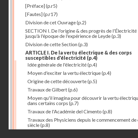
[Préface]
(p.r5)
[Fautes]
(p.r17)
Division de cet Ouvrage
(p.2)
SECTION I. De l'origine & des progrès de l'Électricité
jusqu'à l'époque de l'expérience de Leyde
(p.3)
Division de cette Section
(p.3)
ARTICLE I. De la vertu électrique & des corps
susceptibles d'électricité
(p.4)
Idée générale de l'électricité
(p.4)
Moyen d'exciter la vertu électrique
(p.4)
Origine de cette découverte
(p.5)
Travaux de Gilbert
(p.6)
Moyen qu'il imagina pour découvrir la vertu électriq
dans certains corps
(p.7)
Travaux de l'Académie del Cimento
(p.8)
Travaux des Physiciens depuis le commencement de 
siècle
(p.8)
Droits réservés - CNAM
Nouvelle découverte relativement à la manière d'exci