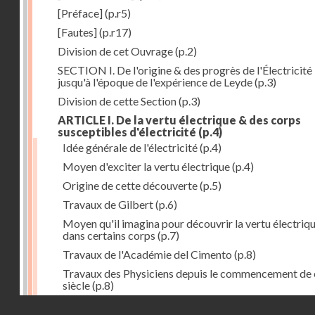
[Préface]
(p.r5)
[Fautes]
(p.r17)
Division de cet Ouvrage
(p.2)
SECTION I. De l'origine & des progrès de l'Électricité
jusqu'à l'époque de l'expérience de Leyde
(p.3)
Division de cette Section
(p.3)
ARTICLE I. De la vertu électrique & des corps
susceptibles d'électricité
(p.4)
Idée générale de l'électricité
(p.4)
Moyen d'exciter la vertu électrique
(p.4)
Origine de cette découverte
(p.5)
Travaux de Gilbert
(p.6)
Moyen qu'il imagina pour découvrir la vertu électriq
dans certains corps
(p.7)
Travaux de l'Académie del Cimento
(p.8)
Travaux des Physiciens depuis le commencement de 
siècle
(p.8)
Droits réservés - CNAM
Nouvelle découverte relativement à la manière d'exci