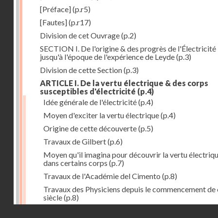
[Préface]
(p.r5)
[Fautes]
(p.r17)
Division de cet Ouvrage
(p.2)
SECTION I. De l'origine & des progrès de l'Électricité
jusqu'à l'époque de l'expérience de Leyde
(p.3)
Division de cette Section
(p.3)
ARTICLE I. De la vertu électrique & des corps
susceptibles d'électricité
(p.4)
Idée générale de l'électricité
(p.4)
Moyen d'exciter la vertu électrique
(p.4)
Origine de cette découverte
(p.5)
Travaux de Gilbert
(p.6)
Moyen qu'il imagina pour découvrir la vertu électriq
dans certains corps
(p.7)
Travaux de l'Académie del Cimento
(p.8)
Travaux des Physiciens depuis le commencement de 
siècle
(p.8)
Droits réservés - CNAM
Nouvelle découverte relativement à la manière d'exci