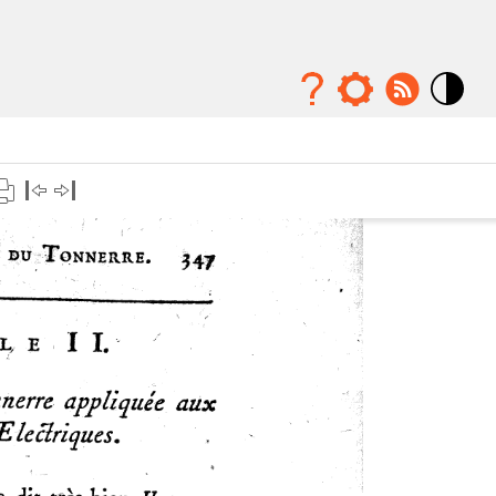
Mode
contraste
élévé