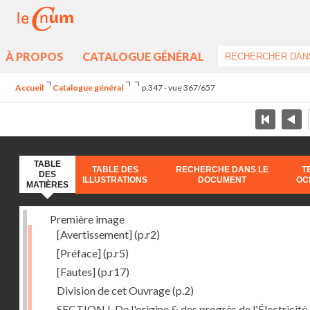
À PROPOS
CATALOGUE GÉNÉRAL
Accueil
Catalogue général
p.347 - vue 367/657
TABLE
TABLE DES
RECHERCHE DANS LE
T
DES
ILLUSTRATIONS
DOCUMENT
OC
MATIÈRES
Première image
[Avertissement]
(p.r2)
[Préface]
(p.r5)
[Fautes]
(p.r17)
Division de cet Ouvrage
(p.2)
SECTION I. De l'origine & des progrès de l'Électricité