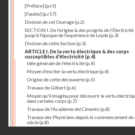
[Préface]
(p.r5)
[Fautes]
(p.r17)
Division de cet Ouvrage
(p.2)
SECTION I. De l'origine & des progrès de l'Électricité
jusqu'à l'époque de l'expérience de Leyde
(p.3)
Division de cette Section
(p.3)
ARTICLE I. De la vertu électrique & des corps
susceptibles d'électricité
(p.4)
Idée générale de l'électricité
(p.4)
Moyen d'exciter la vertu électrique
(p.4)
Origine de cette découverte
(p.5)
Travaux de Gilbert
(p.6)
Moyen qu'il imagina pour découvrir la vertu électriq
dans certains corps
(p.7)
Travaux de l'Académie del Cimento
(p.8)
Travaux des Physiciens depuis le commencement de 
siècle
(p.8)
Droits réservés - CNAM
Nouvelle découverte relativement à la manière d'exci