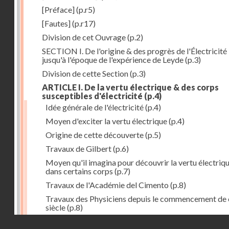
[Préface]
(p.r5)
[Fautes]
(p.r17)
Division de cet Ouvrage
(p.2)
SECTION I. De l'origine & des progrès de l'Électricité
jusqu'à l'époque de l'expérience de Leyde
(p.3)
Division de cette Section
(p.3)
ARTICLE I. De la vertu électrique & des corps
susceptibles d'électricité
(p.4)
Idée générale de l'électricité
(p.4)
Moyen d'exciter la vertu électrique
(p.4)
Origine de cette découverte
(p.5)
Travaux de Gilbert
(p.6)
Moyen qu'il imagina pour découvrir la vertu électriq
dans certains corps
(p.7)
Travaux de l'Académie del Cimento
(p.8)
Travaux des Physiciens depuis le commencement de 
siècle
(p.8)
Droits réservés - CNAM
Nouvelle découverte relativement à la manière d'exci