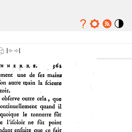
Mode
contraste
élévé