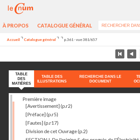
À PROPOS
CATALOGUE GÉNÉRAL
Accueil
Catalogue général
p.361 - vue 381/657
TABLE
TABLE DES
RECHERCHE DANS LE
T
DES
ILLUSTRATIONS
DOCUMENT
OC
MATIÈRES
Première image
[Avertissement]
(p.r2)
[Préface]
(p.r5)
[Fautes]
(p.r17)
Division de cet Ouvrage
(p.2)
SECTION I. De l'origine & des progrès de l'Électricité