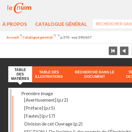
À PROPOS
CATALOGUE GÉNÉRAL
Accueil
Catalogue général
p.370 - vue 390/657
TABLE
TABLE DES
RECHERCHE DANS LE
T
DES
ILLUSTRATIONS
DOCUMENT
OC
MATIÈRES
Première image
[Avertissement]
(p.r2)
[Préface]
(p.r5)
[Fautes]
(p.r17)
Division de cet Ouvrage
(p.2)
SECTION I. De l'origine & des progrès de l'Électricité