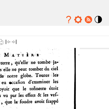
Mode
contraste
élévé