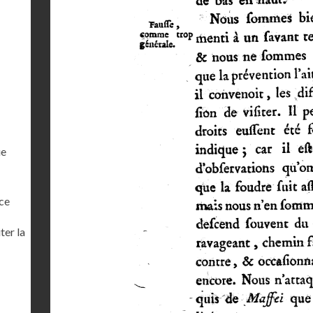
ue
ce
ter la