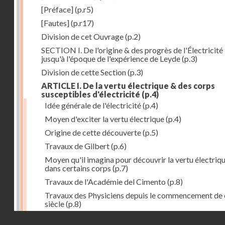
[Préface]
(p.r5)
[Fautes]
(p.r17)
Division de cet Ouvrage
(p.2)
SECTION I. De l'origine & des progrès de l'Électricité
jusqu'à l'époque de l'expérience de Leyde
(p.3)
Division de cette Section
(p.3)
ARTICLE I. De la vertu électrique & des corps
susceptibles d'électricité
(p.4)
Idée générale de l'électricité
(p.4)
Moyen d'exciter la vertu électrique
(p.4)
Origine de cette découverte
(p.5)
Travaux de Gilbert
(p.6)
Moyen qu'il imagina pour découvrir la vertu électriq
dans certains corps
(p.7)
Travaux de l'Académie del Cimento
(p.8)
Travaux des Physiciens depuis le commencement de 
siècle
(p.8)
Droits réservés - CNAM
Nouvelle découverte relativement à la manière d'exci