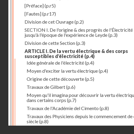
[Préface]
(p.r5)
[Fautes]
(p.r17)
Division de cet Ouvrage
(p.2)
SECTION I. De l'origine & des progrès de l'Électricité
jusqu'à l'époque de l'expérience de Leyde
(p.3)
Division de cette Section
(p.3)
ARTICLE I. De la vertu électrique & des corps
susceptibles d'électricité
(p.4)
Idée générale de l'électricité
(p.4)
Moyen d'exciter la vertu électrique
(p.4)
Origine de cette découverte
(p.5)
Travaux de Gilbert
(p.6)
Moyen qu'il imagina pour découvrir la vertu électriq
dans certains corps
(p.7)
Travaux de l'Académie del Cimento
(p.8)
Travaux des Physiciens depuis le commencement de 
siècle
(p.8)
Droits réservés - CNAM
Nouvelle découverte relativement à la manière d'exci