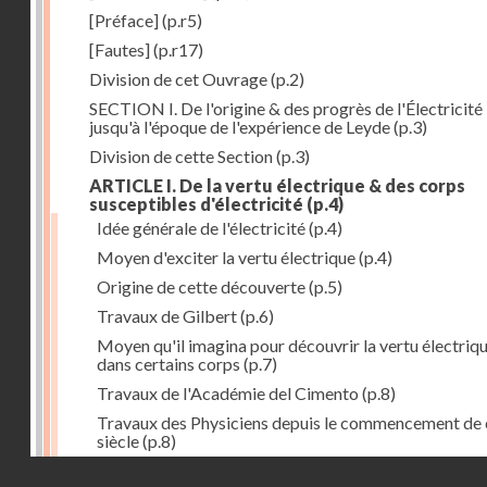
[Préface]
(p.r5)
[Fautes]
(p.r17)
Division de cet Ouvrage
(p.2)
SECTION I. De l'origine & des progrès de l'Électricité
jusqu'à l'époque de l'expérience de Leyde
(p.3)
Division de cette Section
(p.3)
ARTICLE I. De la vertu électrique & des corps
susceptibles d'électricité
(p.4)
Idée générale de l'électricité
(p.4)
Moyen d'exciter la vertu électrique
(p.4)
Origine de cette découverte
(p.5)
Travaux de Gilbert
(p.6)
Moyen qu'il imagina pour découvrir la vertu électriq
dans certains corps
(p.7)
Travaux de l'Académie del Cimento
(p.8)
Travaux des Physiciens depuis le commencement de 
siècle
(p.8)
Droits réservés - CNAM
Nouvelle découverte relativement à la manière d'exci