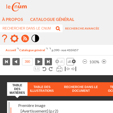
À PROPOS
CATALOGUE GÉNÉRAL
RECHERCHE AVANCÉE
Mode
contraste
Accueil
Catalogue général
p.390 - vue 410/657
élévé
100%
TABLE
TABLE DES
RECHERCHE DANS LE
T
DES
ILLUSTRATIONS
DOCUMENT
OC
MATIÈRES
Première image
[Avertissement]
(p.r2)