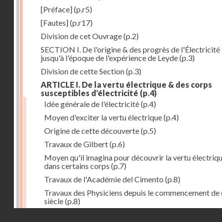
[Préface]
(p.r5)
[Fautes]
(p.r17)
Division de cet Ouvrage
(p.2)
SECTION I. De l'origine & des progrès de l'Électricité
jusqu'à l'époque de l'expérience de Leyde
(p.3)
Division de cette Section
(p.3)
ARTICLE I. De la vertu électrique & des corps
susceptibles d'électricité
(p.4)
Idée générale de l'électricité
(p.4)
Moyen d'exciter la vertu électrique
(p.4)
Origine de cette découverte
(p.5)
Travaux de Gilbert
(p.6)
Moyen qu'il imagina pour découvrir la vertu électriq
dans certains corps
(p.7)
Travaux de l'Académie del Cimento
(p.8)
Travaux des Physiciens depuis le commencement de 
siècle
(p.8)
Droits réservés - CNAM
Nouvelle découverte relativement à la manière d'exci