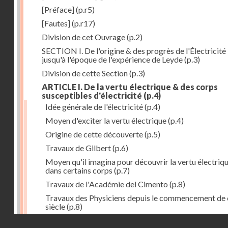
[Préface]
(p.r5)
[Fautes]
(p.r17)
Division de cet Ouvrage
(p.2)
SECTION I. De l'origine & des progrès de l'Électricité
jusqu'à l'époque de l'expérience de Leyde
(p.3)
Division de cette Section
(p.3)
ARTICLE I. De la vertu électrique & des corps
susceptibles d'électricité
(p.4)
Idée générale de l'électricité
(p.4)
Moyen d'exciter la vertu électrique
(p.4)
Origine de cette découverte
(p.5)
Travaux de Gilbert
(p.6)
Moyen qu'il imagina pour découvrir la vertu électriq
dans certains corps
(p.7)
Travaux de l'Académie del Cimento
(p.8)
Travaux des Physiciens depuis le commencement de 
siècle
(p.8)
Droits réservés - CNAM
Nouvelle découverte relativement à la manière d'exci