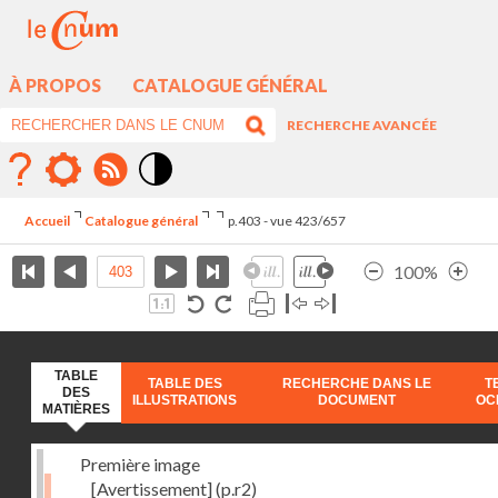
À PROPOS
CATALOGUE GÉNÉRAL
RECHERCHE AVANCÉE
Mode
contraste
Accueil
Catalogue général
p.403 - vue 423/657
élévé
100%
TABLE
TABLE DES
RECHERCHE DANS LE
T
DES
ILLUSTRATIONS
DOCUMENT
OC
MATIÈRES
Première image
[Avertissement]
(p.r2)