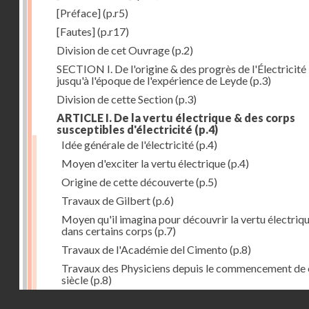
[Préface]
(p.r5)
[Fautes]
(p.r17)
Division de cet Ouvrage
(p.2)
SECTION I. De l'origine & des progrès de l'Électricité
jusqu'à l'époque de l'expérience de Leyde
(p.3)
Division de cette Section
(p.3)
ARTICLE I. De la vertu électrique & des corps
susceptibles d'électricité
(p.4)
Idée générale de l'électricité
(p.4)
Moyen d'exciter la vertu électrique
(p.4)
Origine de cette découverte
(p.5)
Travaux de Gilbert
(p.6)
Moyen qu'il imagina pour découvrir la vertu électriq
dans certains corps
(p.7)
Travaux de l'Académie del Cimento
(p.8)
Travaux des Physiciens depuis le commencement de 
siècle
(p.8)
Droits réservés - CNAM
Nouvelle découverte relativement à la manière d'exci