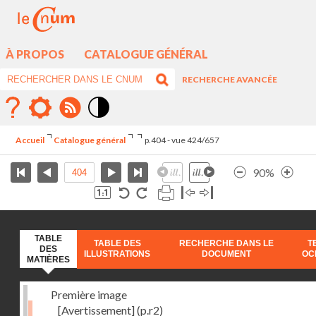
À PROPOS
CATALOGUE GÉNÉRAL
RECHERCHE AVANCÉE
Mode
contraste
Accueil
Catalogue général
p.404 - vue 424/657
élévé
90%
TABLE
TABLE DES
RECHERCHE DANS LE
T
DES
ILLUSTRATIONS
DOCUMENT
OC
MATIÈRES
Première image
[Avertissement]
(p.r2)