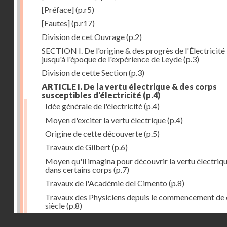
[Préface]
(p.r5)
[Fautes]
(p.r17)
Division de cet Ouvrage
(p.2)
SECTION I. De l'origine & des progrès de l'Électricité
jusqu'à l'époque de l'expérience de Leyde
(p.3)
Division de cette Section
(p.3)
ARTICLE I. De la vertu électrique & des corps
susceptibles d'électricité
(p.4)
Idée générale de l'électricité
(p.4)
Moyen d'exciter la vertu électrique
(p.4)
Origine de cette découverte
(p.5)
Travaux de Gilbert
(p.6)
Moyen qu'il imagina pour découvrir la vertu électriq
dans certains corps
(p.7)
Travaux de l'Académie del Cimento
(p.8)
Travaux des Physiciens depuis le commencement de 
siècle
(p.8)
Droits réservés - CNAM
Nouvelle découverte relativement à la manière d'exci