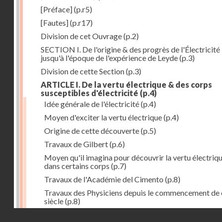
[Préface]
(p.r5)
[Fautes]
(p.r17)
Division de cet Ouvrage
(p.2)
SECTION I. De l'origine & des progrès de l'Électricité
jusqu'à l'époque de l'expérience de Leyde
(p.3)
Division de cette Section
(p.3)
ARTICLE I. De la vertu électrique & des corps
susceptibles d'électricité
(p.4)
Idée générale de l'électricité
(p.4)
Moyen d'exciter la vertu électrique
(p.4)
Origine de cette découverte
(p.5)
Travaux de Gilbert
(p.6)
Moyen qu'il imagina pour découvrir la vertu électriq
dans certains corps
(p.7)
Travaux de l'Académie del Cimento
(p.8)
Travaux des Physiciens depuis le commencement de 
siècle
(p.8)
Droits réservés - CNAM
Nouvelle découverte relativement à la manière d'exci