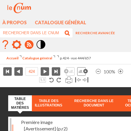
À PROPOS
CATALOGUE GÉNÉRAL
RECHERCHE AVANCÉE
Mode
contraste
Accueil
Catalogue général
p.424 - vue 444/657
élévé
100%
TABLE
TABLE DES
RECHERCHE DANS LE
T
DES
ILLUSTRATIONS
DOCUMENT
OC
MATIÈRES
Première image
[Avertissement]
(p.r2)