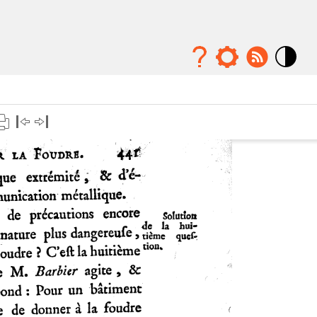
Mode
contraste
élévé