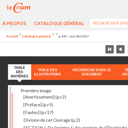
À PROPOS
CATALOGUE GÉNÉRAL
Accueil
Catalogue général
p.441 - vue 461/657
TABLE
TABLE DES
RECHERCHE DANS LE
T
DES
ILLUSTRATIONS
DOCUMENT
OC
MATIÈRES
Première image
[Avertissement]
(p.r2)
[Préface]
(p.r5)
[Fautes]
(p.r17)
Division de cet Ouvrage
(p.2)
SECTION I. De l'origine & des progrès de l'Électricité