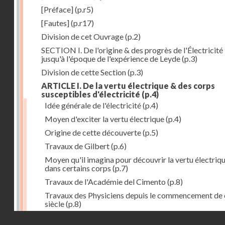
[Préface]
(p.r5)
[Fautes]
(p.r17)
Division de cet Ouvrage
(p.2)
SECTION I. De l'origine & des progrès de l'Électricité
jusqu'à l'époque de l'expérience de Leyde
(p.3)
Division de cette Section
(p.3)
ARTICLE I. De la vertu électrique & des corps
susceptibles d'électricité
(p.4)
Idée générale de l'électricité
(p.4)
Moyen d'exciter la vertu électrique
(p.4)
Origine de cette découverte
(p.5)
Travaux de Gilbert
(p.6)
Moyen qu'il imagina pour découvrir la vertu électriq
dans certains corps
(p.7)
Travaux de l'Académie del Cimento
(p.8)
Travaux des Physiciens depuis le commencement de 
siècle
(p.8)
Droits réservés - CNAM
Nouvelle découverte relativement à la manière d'exci