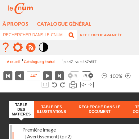
À PROPOS
CATALOGUE GÉNÉRAL
RECHERCHE AVANCÉE
Mode
contraste
Accueil
Catalogue général
p.447 - vue 467/657
élévé
100%
TABLE
TABLE DES
RECHERCHE DANS LE
T
DES
ILLUSTRATIONS
DOCUMENT
OC
MATIÈRES
Première image
[Avertissement]
(p.r2)