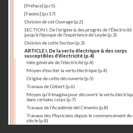
[Préface]
(p.r5)
[Fautes]
(p.r17)
Division de cet Ouvrage
(p.2)
SECTION I. De l'origine & des progrès de l'Électricité
jusqu'à l'époque de l'expérience de Leyde
(p.3)
Division de cette Section
(p.3)
ARTICLE I. De la vertu électrique & des corps
susceptibles d'électricité
(p.4)
Idée générale de l'électricité
(p.4)
Moyen d'exciter la vertu électrique
(p.4)
Origine de cette découverte
(p.5)
Travaux de Gilbert
(p.6)
Moyen qu'il imagina pour découvrir la vertu électriq
dans certains corps
(p.7)
Travaux de l'Académie del Cimento
(p.8)
Travaux des Physiciens depuis le commencement de 
siècle
(p.8)
Droits réservés - CNAM
Nouvelle découverte relativement à la manière d'exci