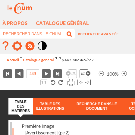
À PROPOS
CATALOGUE GÉNÉRAL
RECHERCHE AVANCÉE
Mode
contraste
Accueil
Catalogue général
p.449 - vue 469/657
élévé
100%
TABLE
TABLE DES
RECHERCHE DANS LE
T
DES
ILLUSTRATIONS
DOCUMENT
OC
MATIÈRES
Première image
[Avertissement]
(p.r2)