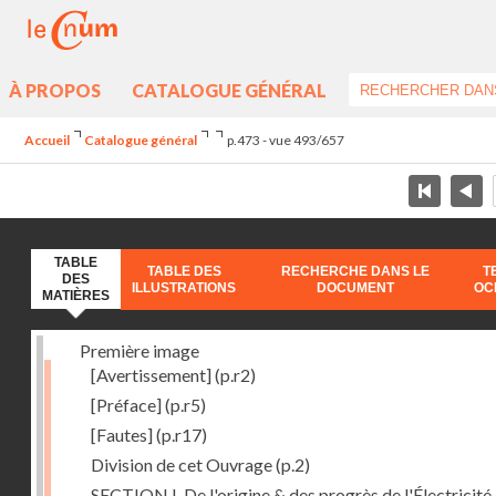
À PROPOS
CATALOGUE GÉNÉRAL
Accueil
Catalogue général
p.473 - vue 493/657
TABLE
TABLE DES
RECHERCHE DANS LE
T
DES
ILLUSTRATIONS
DOCUMENT
OC
MATIÈRES
Première image
[Avertissement]
(p.r2)
[Préface]
(p.r5)
[Fautes]
(p.r17)
Division de cet Ouvrage
(p.2)
SECTION I. De l'origine & des progrès de l'Électricité