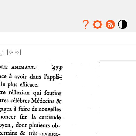
Mode
contraste
élévé