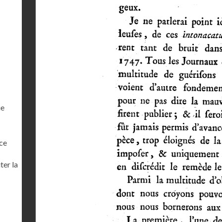
ue
ce
ter la