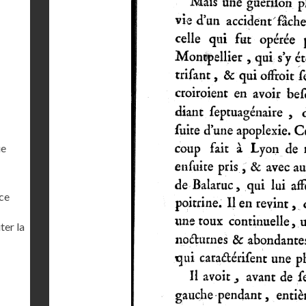
ue
ce
ter la