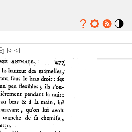
Mode
contraste
élévé