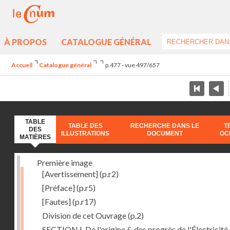
À PROPOS
CATALOGUE GÉNÉRAL
Accueil
Catalogue général
p.477 - vue 497/657
TABLE
TABLE DES
RECHERCHE DANS LE
T
DES
ILLUSTRATIONS
DOCUMENT
OC
MATIÈRES
Première image
[Avertissement]
(p.r2)
[Préface]
(p.r5)
[Fautes]
(p.r17)
Division de cet Ouvrage
(p.2)
SECTION I. De l'origine & des progrès de l'Électricité