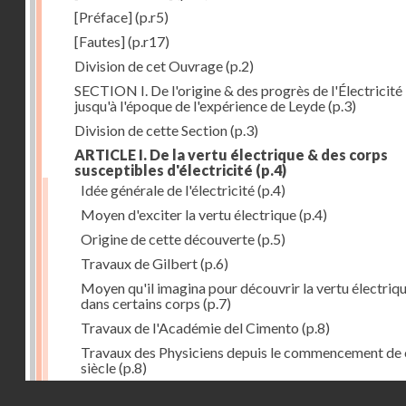
[Préface]
(p.r5)
[Fautes]
(p.r17)
Division de cet Ouvrage
(p.2)
SECTION I. De l'origine & des progrès de l'Électricité
jusqu'à l'époque de l'expérience de Leyde
(p.3)
Division de cette Section
(p.3)
ARTICLE I. De la vertu électrique & des corps
susceptibles d'électricité
(p.4)
Idée générale de l'électricité
(p.4)
Moyen d'exciter la vertu électrique
(p.4)
Origine de cette découverte
(p.5)
Travaux de Gilbert
(p.6)
Moyen qu'il imagina pour découvrir la vertu électriq
dans certains corps
(p.7)
Travaux de l'Académie del Cimento
(p.8)
Travaux des Physiciens depuis le commencement de 
siècle
(p.8)
Droits réservés - CNAM
Nouvelle découverte relativement à la manière d'exci