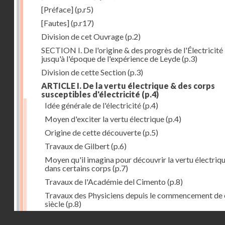
[Préface]
(p.r5)
[Fautes]
(p.r17)
Division de cet Ouvrage
(p.2)
SECTION I. De l'origine & des progrès de l'Électricité
jusqu'à l'époque de l'expérience de Leyde
(p.3)
Division de cette Section
(p.3)
ARTICLE I. De la vertu électrique & des corps
susceptibles d'électricité
(p.4)
Idée générale de l'électricité
(p.4)
Moyen d'exciter la vertu électrique
(p.4)
Origine de cette découverte
(p.5)
Travaux de Gilbert
(p.6)
Moyen qu'il imagina pour découvrir la vertu électriq
dans certains corps
(p.7)
Travaux de l'Académie del Cimento
(p.8)
Travaux des Physiciens depuis le commencement de 
siècle
(p.8)
Droits réservés - CNAM
Nouvelle découverte relativement à la manière d'exci