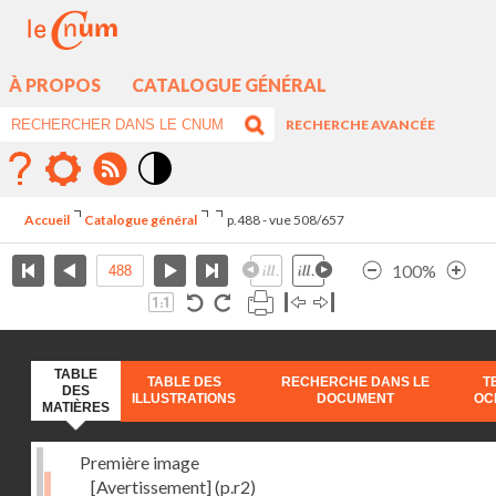
À PROPOS
CATALOGUE GÉNÉRAL
RECHERCHE AVANCÉE
Mode
contraste
Accueil
Catalogue général
p.488 - vue 508/657
élévé
100%
TABLE
TABLE DES
RECHERCHE DANS LE
T
DES
ILLUSTRATIONS
DOCUMENT
OC
MATIÈRES
Première image
[Avertissement]
(p.r2)