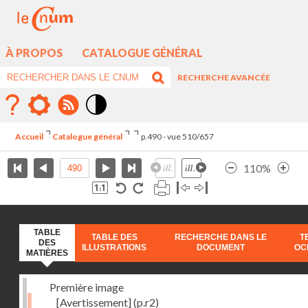
À PROPOS
CATALOGUE GÉNÉRAL
RECHERCHE AVANCÉE
Mode
contraste
Accueil
Catalogue général
p.490 - vue 510/657
élévé
110%
TABLE
TABLE DES
RECHERCHE DANS LE
T
DES
ILLUSTRATIONS
DOCUMENT
OC
MATIÈRES
Première image
[Avertissement]
(p.r2)