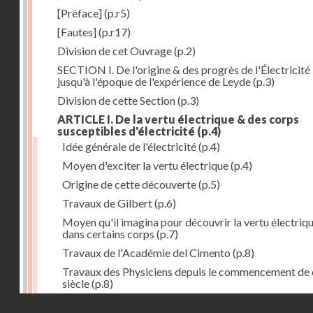
[Préface]
(p.r5)
[Fautes]
(p.r17)
Division de cet Ouvrage
(p.2)
SECTION I. De l'origine & des progrès de l'Électricité
jusqu'à l'époque de l'expérience de Leyde
(p.3)
Division de cette Section
(p.3)
ARTICLE I. De la vertu électrique & des corps
susceptibles d'électricité
(p.4)
Idée générale de l'électricité
(p.4)
Moyen d'exciter la vertu électrique
(p.4)
Origine de cette découverte
(p.5)
Travaux de Gilbert
(p.6)
Moyen qu'il imagina pour découvrir la vertu électriq
dans certains corps
(p.7)
Travaux de l'Académie del Cimento
(p.8)
Travaux des Physiciens depuis le commencement de 
siècle
(p.8)
Droits réservés - CNAM
Nouvelle découverte relativement à la manière d'exci