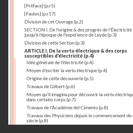
[Préface]
(p.r5)
[Fautes]
(p.r17)
Division de cet Ouvrage
(p.2)
SECTION I. De l'origine & des progrès de l'Électricité
jusqu'à l'époque de l'expérience de Leyde
(p.3)
Division de cette Section
(p.3)
ARTICLE I. De la vertu électrique & des corps
susceptibles d'électricité
(p.4)
Idée générale de l'électricité
(p.4)
Moyen d'exciter la vertu électrique
(p.4)
Origine de cette découverte
(p.5)
Travaux de Gilbert
(p.6)
Moyen qu'il imagina pour découvrir la vertu électriq
dans certains corps
(p.7)
Travaux de l'Académie del Cimento
(p.8)
Travaux des Physiciens depuis le commencement de 
siècle
(p.8)
Droits réservés - CNAM
Nouvelle découverte relativement à la manière d'exci