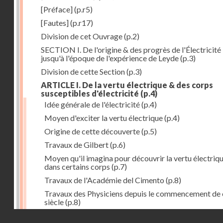
[Préface]
(p.r5)
[Fautes]
(p.r17)
Division de cet Ouvrage
(p.2)
SECTION I. De l'origine & des progrès de l'Électricité
jusqu'à l'époque de l'expérience de Leyde
(p.3)
Division de cette Section
(p.3)
ARTICLE I. De la vertu électrique & des corps
susceptibles d'électricité
(p.4)
Idée générale de l'électricité
(p.4)
Moyen d'exciter la vertu électrique
(p.4)
Origine de cette découverte
(p.5)
Travaux de Gilbert
(p.6)
Moyen qu'il imagina pour découvrir la vertu électriq
dans certains corps
(p.7)
Travaux de l'Académie del Cimento
(p.8)
Travaux des Physiciens depuis le commencement de 
siècle
(p.8)
Droits réservés - CNAM
Nouvelle découverte relativement à la manière d'exci