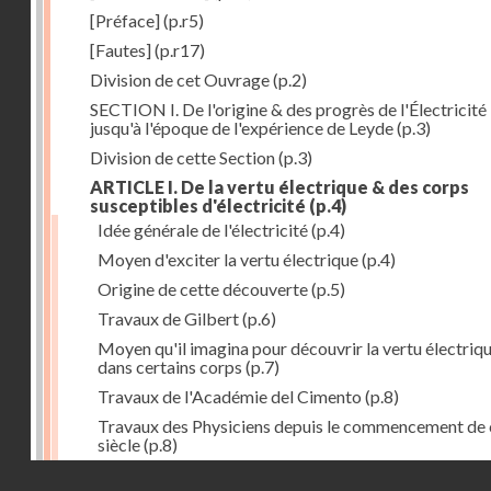
[Préface]
(p.r5)
[Fautes]
(p.r17)
Division de cet Ouvrage
(p.2)
SECTION I. De l'origine & des progrès de l'Électricité
jusqu'à l'époque de l'expérience de Leyde
(p.3)
Division de cette Section
(p.3)
ARTICLE I. De la vertu électrique & des corps
susceptibles d'électricité
(p.4)
Idée générale de l'électricité
(p.4)
Moyen d'exciter la vertu électrique
(p.4)
Origine de cette découverte
(p.5)
Travaux de Gilbert
(p.6)
Moyen qu'il imagina pour découvrir la vertu électriq
dans certains corps
(p.7)
Travaux de l'Académie del Cimento
(p.8)
Travaux des Physiciens depuis le commencement de 
siècle
(p.8)
Droits réservés - CNAM
Nouvelle découverte relativement à la manière d'exci