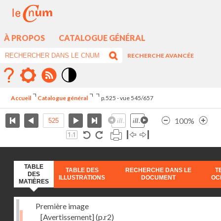
À PROPOS
CATALOGUE GÉNÉRAL
RECHERCHE AVANCÉE
Mode
contraste
Accueil
Catalogue général
p.525 - vue 545/657
élévé
100%
TABLE
TABLE DES
RECHERCHE DANS LE
T
DES
ILLUSTRATIONS
DOCUMENT
OC
MATIÈRES
Première image
[Avertissement]
(p.r2)