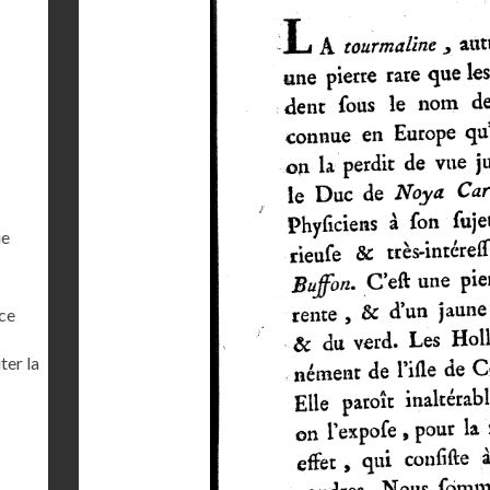
ue
ce
ter la