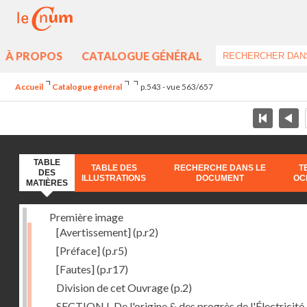
À PROPOS
CATALOGUE GÉNÉRAL
Accueil
Catalogue général
p.543 - vue 563/657
TABLE
TABLE DES
RECHERCHE DANS LE
T
DES
ILLUSTRATIONS
DOCUMENT
OC
MATIÈRES
Première image
[Avertissement]
(p.r2)
[Préface]
(p.r5)
[Fautes]
(p.r17)
Division de cet Ouvrage
(p.2)
SECTION I. De l'origine & des progrès de l'Électricité