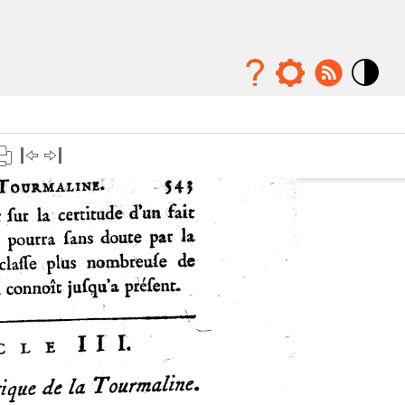
Mode
contraste
élévé