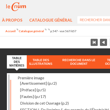
À PROPOS
CATALOGUE GÉNÉRAL
Accueil
Catalogue général
p.547 - vue 567/657
TABLE
TABLE DES
RECHERCHE DANS LE
T
DES
ILLUSTRATIONS
DOCUMENT
OC
MATIÈRES
Première image
[Avertissement]
(p.r2)
[Préface]
(p.r5)
[Fautes]
(p.r17)
Division de cet Ouvrage
(p.2)
SECTION I. De l'origine & des progrès de l'Électricité