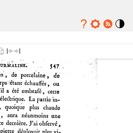
Mode
contraste
élévé