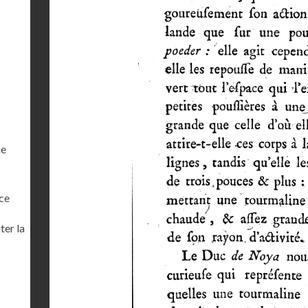
ue
ce
ter la