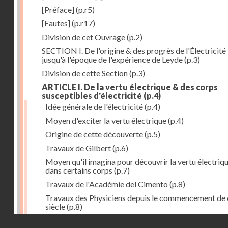
[Préface]
(p.r5)
[Fautes]
(p.r17)
Division de cet Ouvrage
(p.2)
SECTION I. De l'origine & des progrès de l'Électricité
jusqu'à l'époque de l'expérience de Leyde
(p.3)
Division de cette Section
(p.3)
ARTICLE I. De la vertu électrique & des corps
susceptibles d'électricité
(p.4)
Idée générale de l'électricité
(p.4)
Moyen d'exciter la vertu électrique
(p.4)
Origine de cette découverte
(p.5)
Travaux de Gilbert
(p.6)
Moyen qu'il imagina pour découvrir la vertu électriq
dans certains corps
(p.7)
Travaux de l'Académie del Cimento
(p.8)
Travaux des Physiciens depuis le commencement de 
siècle
(p.8)
Droits réservés - CNAM
Nouvelle découverte relativement à la manière d'exci