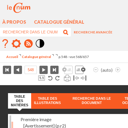
À PROPOS
CATALOGUE GÉNÉRAL
RECHERCHE AVANCÉE
Mode
contraste
Accueil
Catalogue général
p.548 - vue 568/657
élévé
(auto)
TABLE
TABLE DES
RECHERCHE DANS LE
T
DES
ILLUSTRATIONS
DOCUMENT
OC
MATIÈRES
Première image
[Avertissement]
(p.r2)