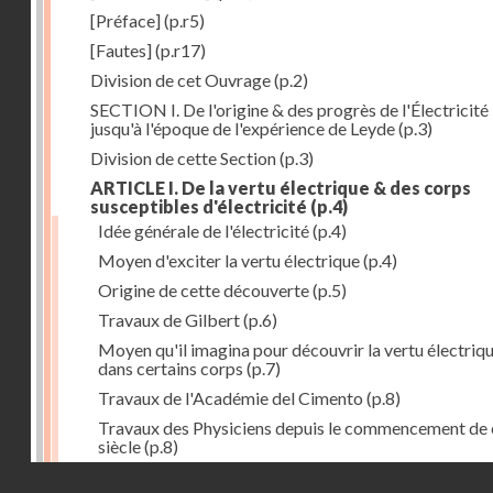
[Préface]
(p.r5)
[Fautes]
(p.r17)
Division de cet Ouvrage
(p.2)
SECTION I. De l'origine & des progrès de l'Électricité
jusqu'à l'époque de l'expérience de Leyde
(p.3)
Division de cette Section
(p.3)
ARTICLE I. De la vertu électrique & des corps
susceptibles d'électricité
(p.4)
Idée générale de l'électricité
(p.4)
Moyen d'exciter la vertu électrique
(p.4)
Origine de cette découverte
(p.5)
Travaux de Gilbert
(p.6)
Moyen qu'il imagina pour découvrir la vertu électriq
dans certains corps
(p.7)
Travaux de l'Académie del Cimento
(p.8)
Travaux des Physiciens depuis le commencement de 
siècle
(p.8)
Droits réservés - CNAM
Nouvelle découverte relativement à la manière d'exci