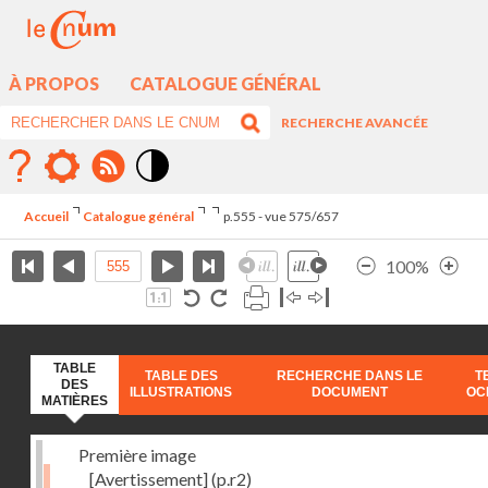
À PROPOS
CATALOGUE GÉNÉRAL
RECHERCHE AVANCÉE
Mode
contraste
Accueil
Catalogue général
p.555 - vue 575/657
élévé
100%
TABLE
TABLE DES
RECHERCHE DANS LE
T
DES
ILLUSTRATIONS
DOCUMENT
OC
MATIÈRES
Première image
[Avertissement]
(p.r2)