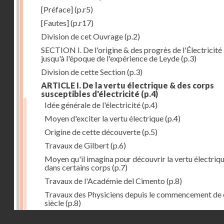
[Préface]
(p.r5)
[Fautes]
(p.r17)
Division de cet Ouvrage
(p.2)
SECTION I. De l'origine & des progrès de l'Électricité
jusqu'à l'époque de l'expérience de Leyde
(p.3)
Division de cette Section
(p.3)
ARTICLE I. De la vertu électrique & des corps
susceptibles d'électricité
(p.4)
Idée générale de l'électricité
(p.4)
Moyen d'exciter la vertu électrique
(p.4)
Origine de cette découverte
(p.5)
Travaux de Gilbert
(p.6)
Moyen qu'il imagina pour découvrir la vertu électriq
dans certains corps
(p.7)
Travaux de l'Académie del Cimento
(p.8)
Travaux des Physiciens depuis le commencement de 
siècle
(p.8)
Droits réservés - CNAM
Nouvelle découverte relativement à la manière d'exci