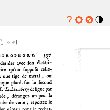
Mode
contraste
élévé