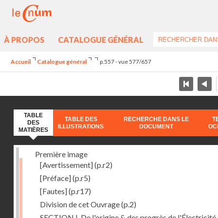
À PROPOS
CATALOGUE GÉNÉRAL
Accueil
Catalogue général
p.557 - vue 577/657
TABLE
TABLE DES
RECHERCHE DANS LE
T
DES
ILLUSTRATIONS
DOCUMENT
OC
MATIÈRES
Première image
[Avertissement]
(p.r2)
[Préface]
(p.r5)
[Fautes]
(p.r17)
Division de cet Ouvrage
(p.2)
SECTION I. De l'origine & des progrès de l'Électricité