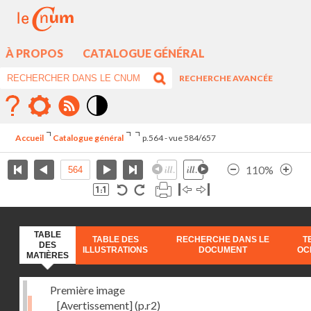
À PROPOS
CATALOGUE GÉNÉRAL
RECHERCHE AVANCÉE
Mode
contraste
Accueil
Catalogue général
p.564 - vue 584/657
élévé
110%
TABLE
TABLE DES
RECHERCHE DANS LE
T
DES
ILLUSTRATIONS
DOCUMENT
OC
MATIÈRES
Première image
[Avertissement]
(p.r2)