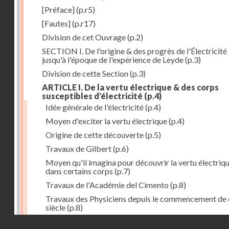
[Préface]
(p.r5)
[Fautes]
(p.r17)
Division de cet Ouvrage
(p.2)
SECTION I. De l'origine & des progrès de l'Électricité
jusqu'à l'époque de l'expérience de Leyde
(p.3)
Division de cette Section
(p.3)
ARTICLE I. De la vertu électrique & des corps
susceptibles d'électricité
(p.4)
Idée générale de l'électricité
(p.4)
Moyen d'exciter la vertu électrique
(p.4)
Origine de cette découverte
(p.5)
Travaux de Gilbert
(p.6)
Moyen qu'il imagina pour découvrir la vertu électriq
dans certains corps
(p.7)
Travaux de l'Académie del Cimento
(p.8)
Travaux des Physiciens depuis le commencement de 
siècle
(p.8)
Droits réservés - CNAM
Nouvelle découverte relativement à la manière d'exci