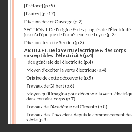
[Préface]
(p.r5)
[Fautes]
(p.r17)
Division de cet Ouvrage
(p.2)
SECTION I. De l'origine & des progrès de l'Électricité
jusqu'à l'époque de l'expérience de Leyde
(p.3)
Division de cette Section
(p.3)
ARTICLE I. De la vertu électrique & des corps
susceptibles d'électricité
(p.4)
Idée générale de l'électricité
(p.4)
Moyen d'exciter la vertu électrique
(p.4)
Origine de cette découverte
(p.5)
Travaux de Gilbert
(p.6)
Moyen qu'il imagina pour découvrir la vertu électriq
dans certains corps
(p.7)
Travaux de l'Académie del Cimento
(p.8)
Travaux des Physiciens depuis le commencement de 
siècle
(p.8)
Droits réservés - CNAM
Nouvelle découverte relativement à la manière d'exci