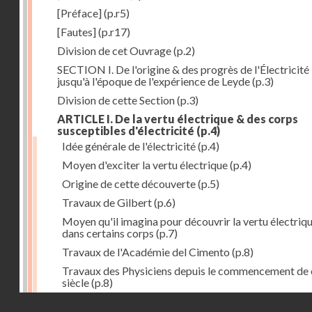
[Préface]
(p.r5)
[Fautes]
(p.r17)
Division de cet Ouvrage
(p.2)
SECTION I. De l'origine & des progrès de l'Électricité
jusqu'à l'époque de l'expérience de Leyde
(p.3)
Division de cette Section
(p.3)
ARTICLE I. De la vertu électrique & des corps
susceptibles d'électricité
(p.4)
Idée générale de l'électricité
(p.4)
Moyen d'exciter la vertu électrique
(p.4)
Origine de cette découverte
(p.5)
Travaux de Gilbert
(p.6)
Moyen qu'il imagina pour découvrir la vertu électriq
dans certains corps
(p.7)
Travaux de l'Académie del Cimento
(p.8)
Travaux des Physiciens depuis le commencement de 
siècle
(p.8)
Droits réservés - CNAM
Nouvelle découverte relativement à la manière d'exci