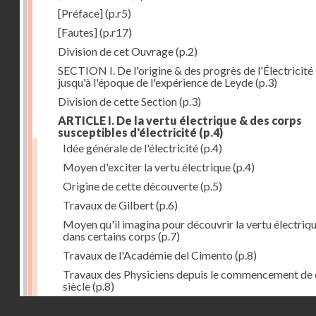
[Préface]
(p.r5)
[Fautes]
(p.r17)
Division de cet Ouvrage
(p.2)
SECTION I. De l'origine & des progrès de l'Électricité
jusqu'à l'époque de l'expérience de Leyde
(p.3)
Division de cette Section
(p.3)
ARTICLE I. De la vertu électrique & des corps
susceptibles d'électricité
(p.4)
Idée générale de l'électricité
(p.4)
Moyen d'exciter la vertu électrique
(p.4)
Origine de cette découverte
(p.5)
Travaux de Gilbert
(p.6)
Moyen qu'il imagina pour découvrir la vertu électriq
dans certains corps
(p.7)
Travaux de l'Académie del Cimento
(p.8)
Travaux des Physiciens depuis le commencement de 
siècle
(p.8)
Droits réservés - CNAM
Nouvelle découverte relativement à la manière d'exci