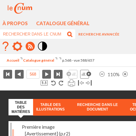
À PROPOS
CATALOGUE GÉNÉRAL
RECHERCHE AVANCÉE
Mode
contraste
Accueil
Catalogue général
p.568 - vue 588/657
élévé
110%
TABLE
TABLE DES
RECHERCHE DANS LE
T
DES
ILLUSTRATIONS
DOCUMENT
OC
MATIÈRES
Première image
[Avertissement]
(p.r2)