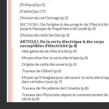
[Préface]
(p.r5)
[Fautes]
(p.r17)
Division de cet Ouvrage
(p.2)
SECTION I. De l'origine & des progrès de l'Électricité
jusqu'à l'époque de l'expérience de Leyde
(p.3)
Division de cette Section
(p.3)
ARTICLE I. De la vertu électrique & des corps
susceptibles d'électricité
(p.4)
Idée générale de l'électricité
(p.4)
Moyen d'exciter la vertu électrique
(p.4)
Origine de cette découverte
(p.5)
Travaux de Gilbert
(p.6)
Moyen qu'il imagina pour découvrir la vertu électriq
dans certains corps
(p.7)
Travaux de l'Académie del Cimento
(p.8)
Travaux des Physiciens depuis le commencement de 
siècle
(p.8)
Droits réservés - CNAM
Nouvelle découverte relativement à la manière d'exci