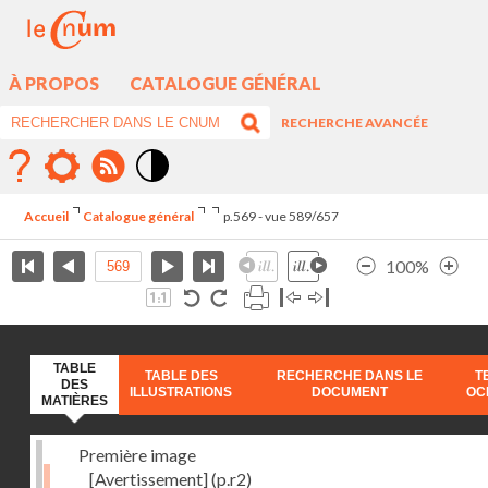
À PROPOS
CATALOGUE GÉNÉRAL
RECHERCHE AVANCÉE
Mode
contraste
Accueil
Catalogue général
p.569 - vue 589/657
élévé
100%
TABLE
TABLE DES
RECHERCHE DANS LE
T
DES
ILLUSTRATIONS
DOCUMENT
OC
MATIÈRES
Première image
[Avertissement]
(p.r2)