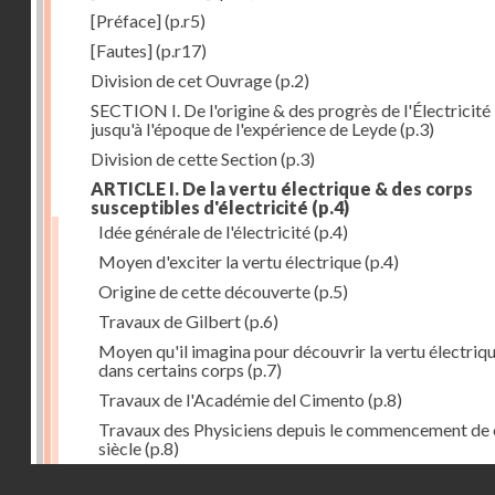
[Préface]
(p.r5)
[Fautes]
(p.r17)
Division de cet Ouvrage
(p.2)
SECTION I. De l'origine & des progrès de l'Électricité
jusqu'à l'époque de l'expérience de Leyde
(p.3)
Division de cette Section
(p.3)
ARTICLE I. De la vertu électrique & des corps
susceptibles d'électricité
(p.4)
Idée générale de l'électricité
(p.4)
Moyen d'exciter la vertu électrique
(p.4)
Origine de cette découverte
(p.5)
Travaux de Gilbert
(p.6)
Moyen qu'il imagina pour découvrir la vertu électriq
dans certains corps
(p.7)
Travaux de l'Académie del Cimento
(p.8)
Travaux des Physiciens depuis le commencement de 
siècle
(p.8)
Droits réservés - CNAM
Nouvelle découverte relativement à la manière d'exci