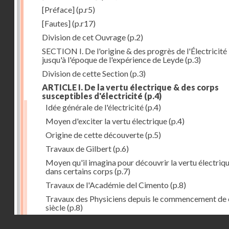
[Préface]
(p.r5)
[Fautes]
(p.r17)
Division de cet Ouvrage
(p.2)
SECTION I. De l'origine & des progrès de l'Électricité
jusqu'à l'époque de l'expérience de Leyde
(p.3)
Division de cette Section
(p.3)
ARTICLE I. De la vertu électrique & des corps
susceptibles d'électricité
(p.4)
Idée générale de l'électricité
(p.4)
Moyen d'exciter la vertu électrique
(p.4)
Origine de cette découverte
(p.5)
Travaux de Gilbert
(p.6)
Moyen qu'il imagina pour découvrir la vertu électriq
dans certains corps
(p.7)
Travaux de l'Académie del Cimento
(p.8)
Travaux des Physiciens depuis le commencement de 
siècle
(p.8)
Droits réservés - CNAM
Nouvelle découverte relativement à la manière d'exci