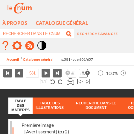
À PROPOS
CATALOGUE GÉNÉRAL
RECHERCHE AVANCÉE
Mode
contraste
Accueil
Catalogue général
p.581 - vue 601/657
élévé
100%
TABLE
TABLE DES
RECHERCHE DANS LE
T
DES
ILLUSTRATIONS
DOCUMENT
OC
MATIÈRES
Première image
[Avertissement]
(p.r2)