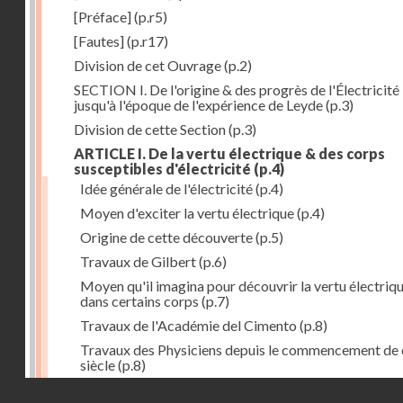
[Préface]
(p.r5)
[Fautes]
(p.r17)
Division de cet Ouvrage
(p.2)
SECTION I. De l'origine & des progrès de l'Électricité
jusqu'à l'époque de l'expérience de Leyde
(p.3)
Division de cette Section
(p.3)
ARTICLE I. De la vertu électrique & des corps
susceptibles d'électricité
(p.4)
Idée générale de l'électricité
(p.4)
Moyen d'exciter la vertu électrique
(p.4)
Origine de cette découverte
(p.5)
Travaux de Gilbert
(p.6)
Moyen qu'il imagina pour découvrir la vertu électriq
dans certains corps
(p.7)
Travaux de l'Académie del Cimento
(p.8)
Travaux des Physiciens depuis le commencement de 
siècle
(p.8)
Droits réservés - CNAM
Nouvelle découverte relativement à la manière d'exci