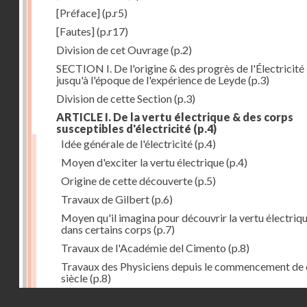
[Préface]
(p.r5)
[Fautes]
(p.r17)
Division de cet Ouvrage
(p.2)
SECTION I. De l'origine & des progrès de l'Électricité
jusqu'à l'époque de l'expérience de Leyde
(p.3)
Division de cette Section
(p.3)
ARTICLE I. De la vertu électrique & des corps
susceptibles d'électricité
(p.4)
Idée générale de l'électricité
(p.4)
Moyen d'exciter la vertu électrique
(p.4)
Origine de cette découverte
(p.5)
Travaux de Gilbert
(p.6)
Moyen qu'il imagina pour découvrir la vertu électriq
dans certains corps
(p.7)
Travaux de l'Académie del Cimento
(p.8)
Travaux des Physiciens depuis le commencement de 
siècle
(p.8)
Droits réservés - CNAM
Nouvelle découverte relativement à la manière d'exci