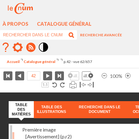
À PROPOS
CATALOGUE GÉNÉRAL
RECHERCHE AVANCÉE
Mode
contraste
Accueil
Catalogue général
p.42 - vue 62/657
élévé
100%
TABLE
TABLE DES
RECHERCHE DANS LE
T
DES
ILLUSTRATIONS
DOCUMENT
OC
MATIÈRES
Première image
[Avertissement]
(p.r2)