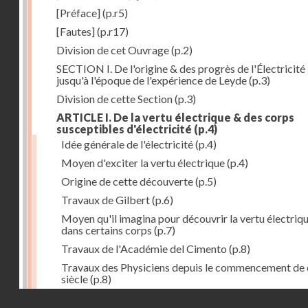
[Préface]
(p.r5)
[Fautes]
(p.r17)
Division de cet Ouvrage
(p.2)
SECTION I. De l'origine & des progrès de l'Électricité
jusqu'à l'époque de l'expérience de Leyde
(p.3)
Division de cette Section
(p.3)
ARTICLE I. De la vertu électrique & des corps
susceptibles d'électricité
(p.4)
Idée générale de l'électricité
(p.4)
Moyen d'exciter la vertu électrique
(p.4)
Origine de cette découverte
(p.5)
Travaux de Gilbert
(p.6)
Moyen qu'il imagina pour découvrir la vertu électriq
dans certains corps
(p.7)
Travaux de l'Académie del Cimento
(p.8)
Travaux des Physiciens depuis le commencement de 
siècle
(p.8)
Droits réservés - CNAM
Nouvelle découverte relativement à la manière d'exci