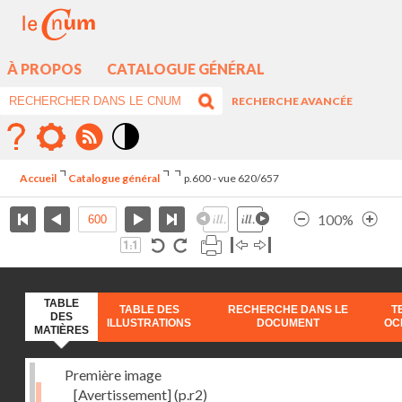
À PROPOS
CATALOGUE GÉNÉRAL
RECHERCHE AVANCÉE
Mode
contraste
Accueil
Catalogue général
p.600 - vue 620/657
élévé
100%
TABLE
TABLE DES
RECHERCHE DANS LE
T
DES
ILLUSTRATIONS
DOCUMENT
OC
MATIÈRES
Première image
[Avertissement]
(p.r2)