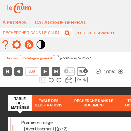
À PROPOS
CATALOGUE GÉNÉRAL
RECHERCHE AVANCÉE
Mode
contraste
Accueil
Catalogue général
p.609 - vue 629/657
élévé
100%
TABLE
TABLE DES
RECHERCHE DANS LE
T
DES
ILLUSTRATIONS
DOCUMENT
OC
MATIÈRES
Première image
[Avertissement]
(p.r2)