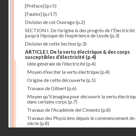
[Préface]
(p.r5)
[Fautes]
(p.r17)
Division de cet Ouvrage
(p.2)
SECTION I. De l'origine & des progrès de l'Électricité
jusqu'à l'époque de l'expérience de Leyde
(p.3)
Division de cette Section
(p.3)
ARTICLE I. De la vertu électrique & des corps
susceptibles d'électricité
(p.4)
Idée générale de l'électricité
(p.4)
Moyen d'exciter la vertu électrique
(p.4)
Origine de cette découverte
(p.5)
Travaux de Gilbert
(p.6)
Moyen qu'il imagina pour découvrir la vertu électriq
dans certains corps
(p.7)
Travaux de l'Académie del Cimento
(p.8)
Travaux des Physiciens depuis le commencement de 
siècle
(p.8)
Droits réservés - CNAM
Nouvelle découverte relativement à la manière d'exci