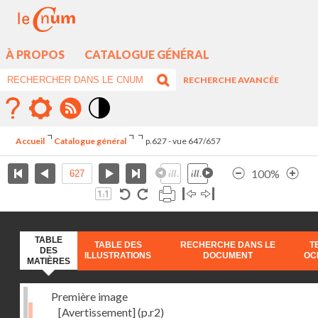
À PROPOS
CATALOGUE GÉNÉRAL
RECHERCHE AVANCÉE
Mode
contraste
Accueil
Catalogue général
p.627 - vue 647/657
élévé
100%
TABLE
TABLE DES
RECHERCHE DANS LE
T
DES
ILLUSTRATIONS
DOCUMENT
OC
MATIÈRES
Première image
[Avertissement]
(p.r2)