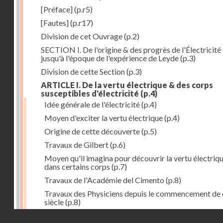
[Préface]
(p.r5)
[Fautes]
(p.r17)
Division de cet Ouvrage
(p.2)
SECTION I. De l'origine & des progrès de l'Électricité
jusqu'à l'époque de l'expérience de Leyde
(p.3)
Division de cette Section
(p.3)
ARTICLE I. De la vertu électrique & des corps
susceptibles d'électricité
(p.4)
Idée générale de l'électricité
(p.4)
Moyen d'exciter la vertu électrique
(p.4)
Origine de cette découverte
(p.5)
Travaux de Gilbert
(p.6)
Moyen qu'il imagina pour découvrir la vertu électriq
dans certains corps
(p.7)
Travaux de l'Académie del Cimento
(p.8)
Travaux des Physiciens depuis le commencement de 
siècle
(p.8)
Droits réservés - CNAM
Nouvelle découverte relativement à la manière d'exci