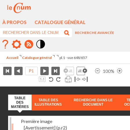
À PROPOS
CATALOGUE GÉNÉRAL
RECHERCHE AVANCÉE
Mode
contraste
Accueil
Catalogue général
pl.1 - vue 648/657
élévé
100%
TABLE
TABLE DES
RECHERCHE DANS LE
T
DES
ILLUSTRATIONS
DOCUMENT
OC
MATIÈRES
Première image
[Avertissement]
(p.r2)