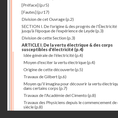
[Préface]
(p.r5)
[Fautes]
(p.r17)
Division de cet Ouvrage
(p.2)
SECTION I. De l'origine & des progrès de l'Électricité
jusqu'à l'époque de l'expérience de Leyde
(p.3)
Division de cette Section
(p.3)
ARTICLE I. De la vertu électrique & des corps
susceptibles d'électricité
(p.4)
Idée générale de l'électricité
(p.4)
Moyen d'exciter la vertu électrique
(p.4)
Origine de cette découverte
(p.5)
Travaux de Gilbert
(p.6)
Moyen qu'il imagina pour découvrir la vertu électriq
dans certains corps
(p.7)
Travaux de l'Académie del Cimento
(p.8)
Travaux des Physiciens depuis le commencement de 
siècle
(p.8)
Droits réservés - CNAM
Nouvelle découverte relativement à la manière d'exci