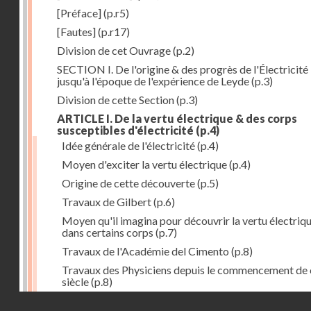
[Préface]
(p.r5)
[Fautes]
(p.r17)
Division de cet Ouvrage
(p.2)
SECTION I. De l'origine & des progrès de l'Électricité
jusqu'à l'époque de l'expérience de Leyde
(p.3)
Division de cette Section
(p.3)
ARTICLE I. De la vertu électrique & des corps
susceptibles d'électricité
(p.4)
Idée générale de l'électricité
(p.4)
Moyen d'exciter la vertu électrique
(p.4)
Origine de cette découverte
(p.5)
Travaux de Gilbert
(p.6)
Moyen qu'il imagina pour découvrir la vertu électriq
dans certains corps
(p.7)
Travaux de l'Académie del Cimento
(p.8)
Travaux des Physiciens depuis le commencement de 
siècle
(p.8)
Droits réservés - CNAM
Nouvelle découverte relativement à la manière d'exci