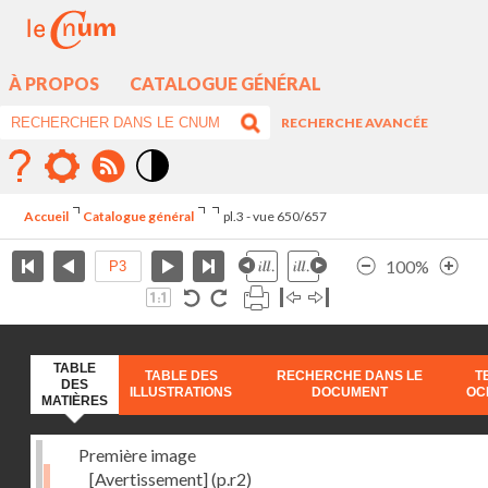
À PROPOS
CATALOGUE GÉNÉRAL
RECHERCHE AVANCÉE
Mode
contraste
Accueil
Catalogue général
pl.3 - vue 650/657
élévé
100%
TABLE
TABLE DES
RECHERCHE DANS LE
T
DES
ILLUSTRATIONS
DOCUMENT
OC
MATIÈRES
Première image
[Avertissement]
(p.r2)