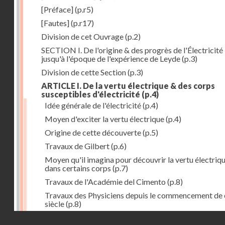
[Préface]
(p.r5)
[Fautes]
(p.r17)
Division de cet Ouvrage
(p.2)
SECTION I. De l'origine & des progrès de l'Électricité
jusqu'à l'époque de l'expérience de Leyde
(p.3)
Division de cette Section
(p.3)
ARTICLE I. De la vertu électrique & des corps
susceptibles d'électricité
(p.4)
Idée générale de l'électricité
(p.4)
Moyen d'exciter la vertu électrique
(p.4)
Origine de cette découverte
(p.5)
Travaux de Gilbert
(p.6)
Moyen qu'il imagina pour découvrir la vertu électriq
dans certains corps
(p.7)
Travaux de l'Académie del Cimento
(p.8)
Travaux des Physiciens depuis le commencement de 
siècle
(p.8)
Droits réservés - CNAM
Nouvelle découverte relativement à la manière d'exci