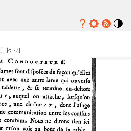
Mode
contraste
élévé