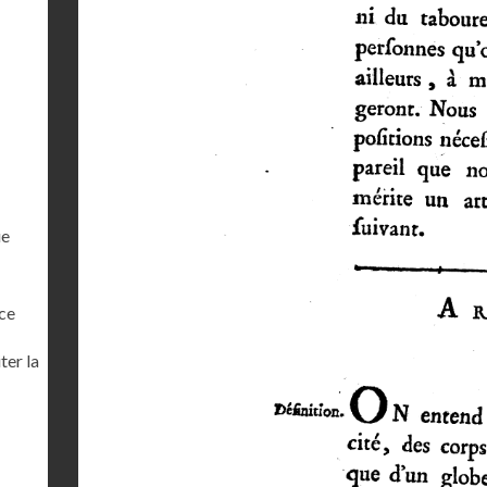
ue
ce
ter la