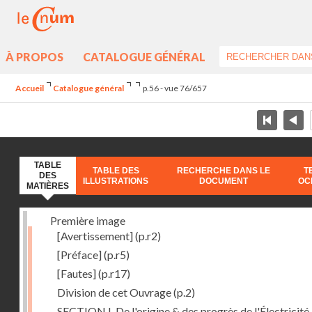
À PROPOS
CATALOGUE GÉNÉRAL
Accueil
Catalogue général
p.56 - vue 76/657
TABLE
TABLE DES
RECHERCHE DANS LE
T
DES
ILLUSTRATIONS
DOCUMENT
OC
MATIÈRES
Première image
[Avertissement]
(p.r2)
[Préface]
(p.r5)
[Fautes]
(p.r17)
Division de cet Ouvrage
(p.2)
SECTION I. De l'origine & des progrès de l'Électricité